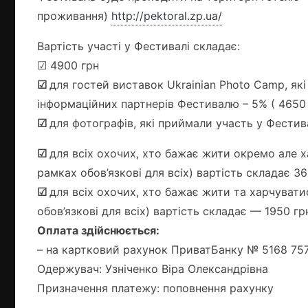
проживання)
http://pektoral.zp.ua/
Вартість участі у Фестивалі складає:
☑ 4900 грн
☑
для гостей виставок Ukrainian Photo Camp, як
інформаційних партнерів Фестивалю – 5% ( 4650 
☑
для фотографів, які приймали участь у Фестива
☑
для всіх охочих, хто бажає жити окремо але ха
рамках обов’язкові для всіх) вартість складає 3
☑
для всіх охочих, хто бажає жити та харчуватис
обов’язкові для всіх) вартість складає — 1950 гр
Оплата здійснюється:
– на картковий рахунок ПриватБанку № 5168 75
Одержувач: Узніченко Віра Олександрівна
Призначення платежу: поповнення рахунку