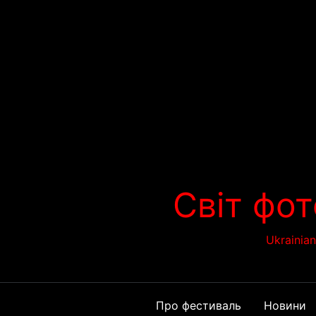
Перейти
до
вмісту
Світ фот
Ukrainia
Про фестиваль
Новини