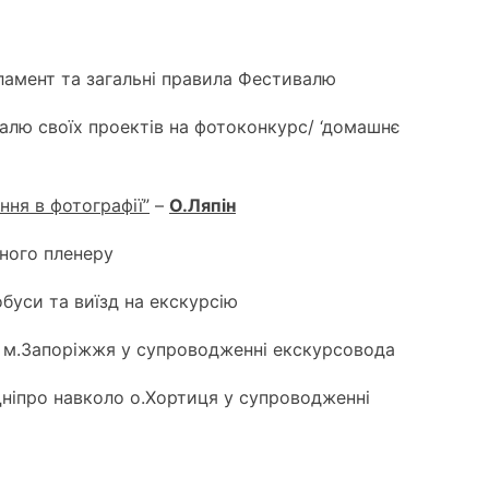
ламент та загальні правила Фестивалю
лю своїх проектів на фотоконкурс/ ‘домашнє
ня в фотографії”
–
О.Ляпін
чного пленеру
обуси та виїзд на екскурсію
 м.Запоріжжя у супроводженні екскурсовода
Дніпро навколо о.Хортиця у супроводженні