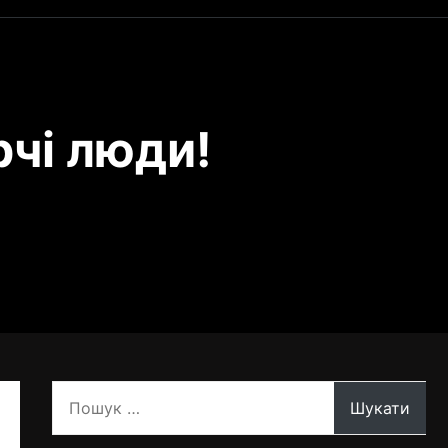
рчі люди!
Пошук: