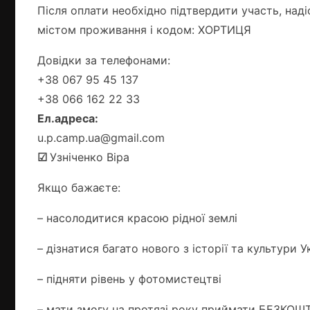
Після оплати необхідно підтвердити участь, над
містом проживання і кодом: ХОРТИЦЯ
Довідки за телефонами:
+38 067 95 45 137
+38 066 162 22 33
Ел.адреса:
u.p.camp.ua@gmail.com
☑
Узніченко Віра
Якщо бажаєте:
– насолодитися красою рідної землі
– дізнатися багато нового з історії та культури У
– підняти рівень у фотомистецтві
– мати змогу на протязі року приймати БЕЗКОШ