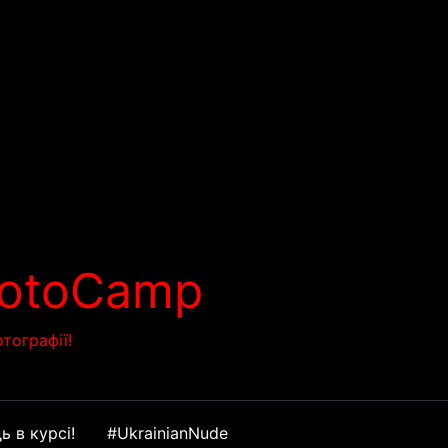
PhotoCamp
тографії!
ь в курсі!
#UkrainianNude