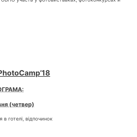
nPhotoCamp’18
ОГРАМА:
вня
(четвер)
 в готелі, відпочинок