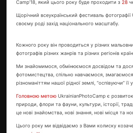
Camp’18, який цього року буде проходити з
28
ч
Щорічний всеукраїнський фестиваль фотографії 
своєму роді захід національного масштабу.
Кожного року він проводиться у різних мальовни
фотографів різних жанрів та різних регіонів країн
Ми знайомимося, обмінюємося досвідом та дося
фотомистецтва, спільно навчаємося, змагаємос
різноманіттям нашої рідної землі, “оспівуючи” її 
Головною метою
UkrainianPhotoCamp є розвиток 
природи, флори та фауни, культури, історії, тра
це нові знайомства, нові знання, нові місця та н
Цього року ми відвідаємо з Вами колиску козач