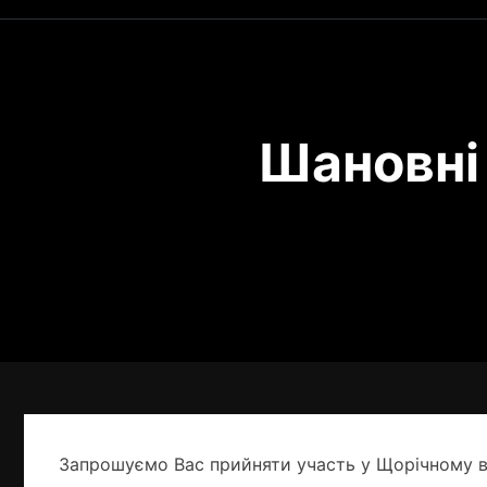
Шановні 
Запрошуємо Вас прийняти участь у Щорічному вс