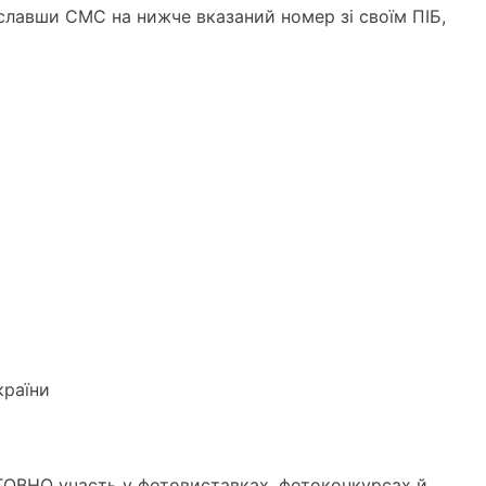
іславши СМС на нижче вказаний номер зі своїм ПІБ,
країни
ТОВНО участь у фотовиставках, фотоконкурсах й