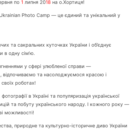
ервня по
1
липня 20
18
на о.Хортиця!
Ukrainian Photo Camp — це єдиний та унікальний у
чих та сакральних куточках України і об’єднує
и в одну сім’ю.
гненнями у сфері улюбленої справи —
я, відпочиваємо та насолоджуємося красою і
у своїх роботах!
фотографії в Україні та популяризація української
дицій та побуту українського народу. І кожного року —
ові можливості!
ества, природне та культурно-історичне диво України