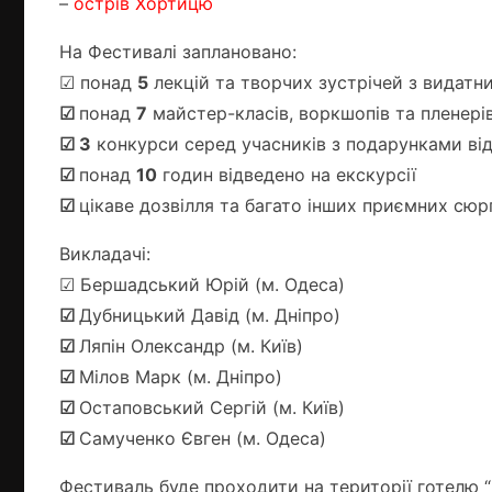
–
острів Хортицю
На Фестивалі заплановано:
☑ понад
5
лекцій та творчих зустрічей з видат
☑
понад
7
майстер-класів, воркшопів та пленері
☑ 3
конкурси серед учасників з подарунками від
☑
понад
10
годин відведено на екскурсії
☑
цікаве дозвілля та багато інших приємних сюр
Викладачі:
☑ Бершадський Юрій (м. Одеса)
☑
Дубницький Давід (м. Дніпро)
☑
Ляпін Олександр (м. Київ)
☑
Мілов Марк (м. Дніпро)
☑
Остаповський Сергій (м. Київ)
☑
Самученко Євген (м. Одеса)
Фестиваль буде проходити на території готелю “