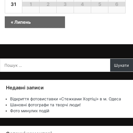
31
1
2
3
4
5
6
«
Липень
Пошук:
Недавні записи
Відкриття фотовиставки «Стежками Хортіцi» в м. Одеса
Шановні фотографи та творчі люди!
Фото минулих подій