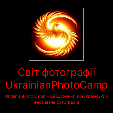
Перейти
до
вмісту
Світ фотографії
UkrainianPhotoCamp
UkrainianPhotoCamp – це щорічний всеукраїнський
фестиваль фотографії!