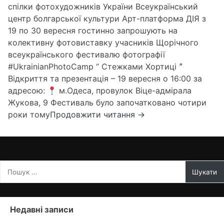
спілки фотохудожників України Всеукраїнський
центр болгарської культури Арт-платформа ДІЯ з
19 по 30 вересня гостинно запрошують на
колективну фотовиставку учасників Щорічного
всеукраїнського фестивалю фотографії
#UkrainianPhotoCamp “ Стежками Хортиці ˮ
Відкриття та презентація – 19 вересня о 16:00 за
адресою:
м.Одеса, провулок Віце-адмірала
Жукова, 9 Фестиваль було започатковано чотири
Фотовиставка
роки тому
Продовжити читання
→
«Стежками
Хортиці»,
м.
Одеса
Пошук:
Недавні записи