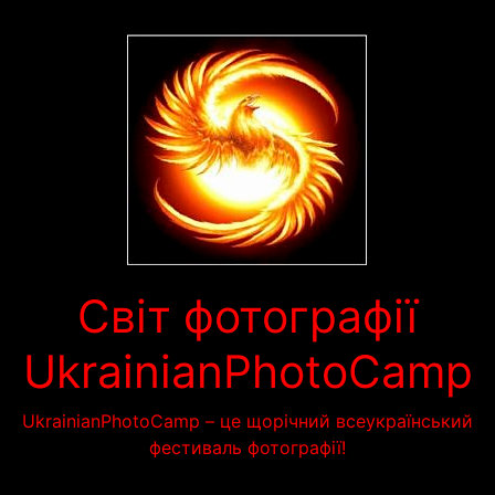
Перейти
до
вмісту
Світ фотографії
UkrainianPhotoCamp
UkrainianPhotoCamp – це щорічний всеукраїнський
фестиваль фотографії!