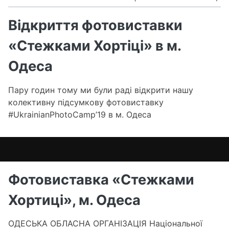
В
ф
Відкриття фотовиставки
«
«Стежками Хортіцi» в м.
Хо
в
Одеса
м.
О
Пару годин тому ми були раді відкрити нашу
колективну підсумкову фотовиставку
#UkrainianPhotoCamp’19 в м. Одеса
Фотовиставка «Стежками
Хортиці», м. Одеса
ОДЕСЬКА ОБЛАСНА ОРГАНІЗАЦІЯ Національної