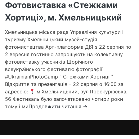
Фотовиставка «Стежками
Хортиці», м. Хмельницький
Хмельницька міська рада Управління культури і
туризму Хмельницький музей-студія
фотомистецтва Арт-платформа ДІЯ з 22 серпня по
2 вересня гостинно запрошують на колективну
фотовиставку учасників Щорічного
всеукраїнського фестивалю фотографії
#UkrainianPhotoCamp “ Стежками Хортиці ˮ
Відкриття та презентація – 22 серпня о 16:00 за
адресою:
м.Хмельницький, вул.Проскурівська,
56 Фестиваль було започатковано чотири роки
Фотовиставка
тому і ми
Продовжити читання
→
«Стежками
Хортиці»,
м.
Хмельницький