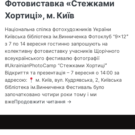
Фотовиставка «Стежками
Хортиці», м. Київ
Національна спілка фотохудожників України
Київська бібліотека ім.Винниченка Фотоклуб “9×12ˮ
з 7 по 14 вересня гостинно запрошують на
колективну фотовиставку учасників Щорічного
всеукраїнського фестивалю фотографії
#UkrainianPhotoCamp “Стежками Хортиціˮ
Відкриття та презентація – 7 вересня о 14:00 за
адресою:
м. Київ, вул. Кудрявська, 2, Київська
бібліотека ім.Винниченка Фестиваль було
започатковано чотири роки тому і ми
Фотовиставка
вже
Продовжити читання
→
«Стежками
Хортиці»,
м.
Київ