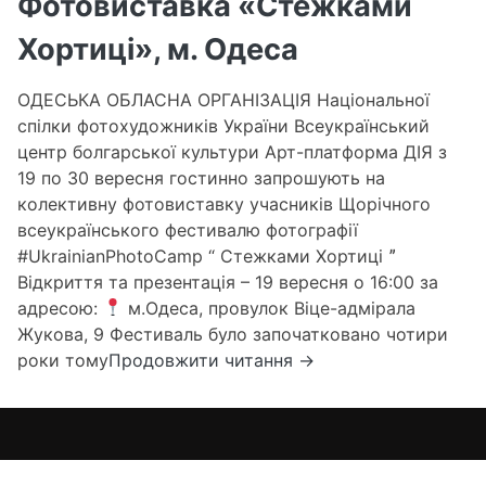
Фотовиставка «Стежками
Хортиці», м. Одеса
ОДЕСЬКА ОБЛАСНА ОРГАНІЗАЦІЯ Національної
спілки фотохудожників України Всеукраїнський
центр болгарської культури Арт-платформа ДІЯ з
19 по 30 вересня гостинно запрошують на
колективну фотовиставку учасників Щорічного
всеукраїнського фестивалю фотографії
#UkrainianPhotoCamp “ Стежками Хортиці ˮ
Відкриття та презентація – 19 вересня о 16:00 за
адресою:
м.Одеса, провулок Віце-адмірала
Жукова, 9 Фестиваль було започатковано чотири
Фотовиставка
роки тому
Продовжити читання
→
«Стежками
Хортиці»,
м.
Одеса