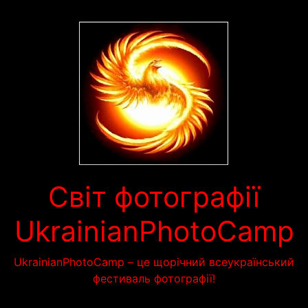
Перейти
до
вмісту
Світ фотографії
UkrainianPhotoCamp
UkrainianPhotoCamp – це щорічний всеукраїнський
фестиваль фотографії!