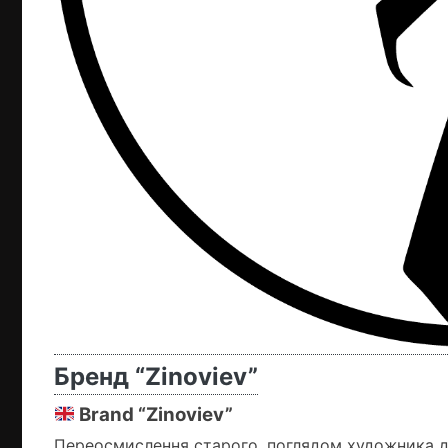
Бренд “Zinoviev”
Brand “Zinoviev”
Переосмислення старого, поглядом художника дає