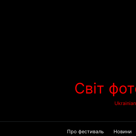
Перейти
до
вмісту
Світ фот
Ukrainia
Про фестиваль
Новини