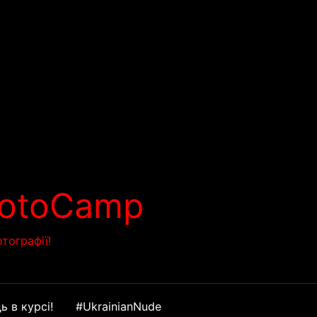
PhotoCamp
тографії!
ь в курсі!
#UkrainianNude